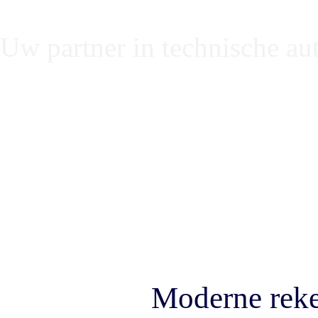
Uw partner in technische au
Rekenprogramma
rekensoftware 
Moderne reke